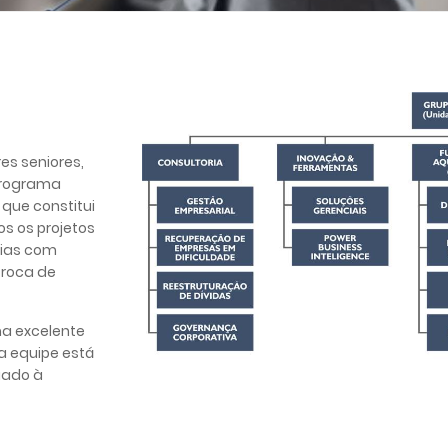
es seniores,
programa
 que constitui
os os projetos
rias com
troca de
ma excelente
ua equipe está
uado à