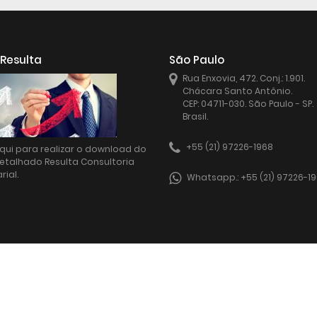
 Resulta
São Paulo
Rua Enxovia, 472. Conj.: 1.901.
Chácara Santo Antônio.
CEP: 04711-030. São Paulo - SP.
Brasil.
Gabriel Okamoto
Cláudio Tadeu de Frei
Gerência
Consultoria
+55 (21) 97226-1968
qui para realizar o download do
ultoria / Consultor Senior
Consultor Senior
detalhado Resulta Consultoria
ial.
Whatsapp.: +55 (21) 97226-1